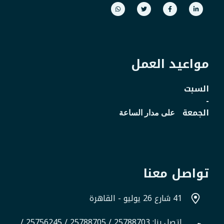
مواعيد العمل
السبت
-
الجمعة
على مدار الساعة
تواصل معنا
41 شارع 26 يوليو - القاهرة
اتصل بنا: 25788703 / 25788705 / 25756245 /