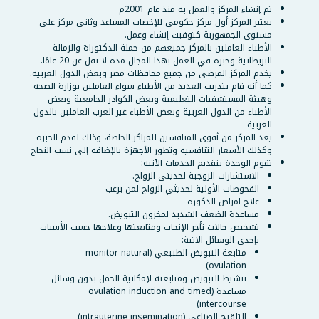
تم إنشاء المركز والعمل به منذ عام 2001م
يعتبر المركز أول مركز حكومي للإخصاب المساعد وثاني مركز على
مستوى الجمهورية كتوقيت إنشاء وعمل.
الأطباء العاملين بالمركز جميعهم من حملة الدكتوراة والزمالة
البريطانية وخبرة في العمل بهذا المجال مدة لا تقل عن 20 عامًا.
يخدم المركز المرضى من جميع محافظات مصر وبعض الدول العربية.
كما أنه قام بتدريب العديد من الأطباء سواء العاملين بوزارة الصحة
وهيئة المستشفيات التعليمية وبعض الكوادر الجامعية وبعض
الأطباء من الدول العربية وبعض الأطباء غير العرب العاملين بالدول
العربية
يعد المركز من أقوى المنافسين للمراكز الخاصة، وذلك لقدم الخبرة
وكذلك الأسعار التنافسية وتطور الأجهزة بالإضافة إلى نسب النجاح
تقوم الوحدة بتقديم الخدمات الآتية:
الاستشارات الزوجية لحديثي الزواج.
الفحوصات الأولية لحديثي الزواج لمن يرغب
علاج امراض الذكورة
مساعدة الضعف الشديد لمخزون التبويض.
تشخيص حالات تأخر الإنجاب ومتابعتها وعلاجها حسب الأسباب
بإحدى الوسائل الآتية:
متابعة التبويض الطبيعي (monitor natural
ovulation)
تنشيط التبويض ومتابعته لإمكانية الحمل بدون وسائل
مساعدة (ovulation induction and timed
intercourse)
التلقيح الصناعي (intrauterine insemination)