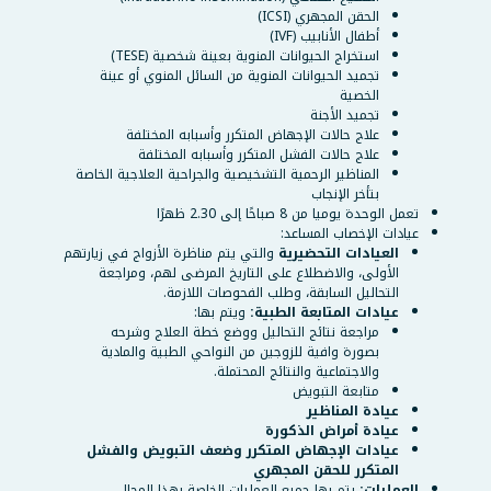
الحقن المجهري (ICSI)
أطفال الأنابيب (IVF)
استخراج الحيوانات المنوية بعينة شخصية (TESE)
تجميد الحيوانات المنوية من السائل المنوي أو عينة
الخصية
تجميد الأجنة
علاج حالات الإجهاض المتكرر وأسبابه المختلفة
علاج حالات الفشل المتكرر وأسبابه المختلفة
المناظير الرحمية التشخيصية والجراحية العلاجية الخاصة
بتأخر الإنجاب
تعمل الوحدة يوميا من 8 صباحًا إلى 2.30 ظهرًا
عيادات الإخصاب المساعد:
العيادات التحضيرية
والتي يتم مناظرة الأزواج في زيارتهم
الأولى، والاضطلاع على التاريخ المرضى لهم، ومراجعة
التحاليل السابقة، وطلب الفحوصات اللازمة.
عيادات المتابعة الطبية:
ويتم بها:
مراجعة نتائج التحاليل ووضع خطة العلاج وشرحه
بصورة وافية للزوجين من النواحي الطبية والمادية
والاجتماعية والنتائج المحتملة.
متابعة التبويض
عيادة المناظير
عيادة أمراض الذكورة
عيادات الإجهاض المتكرر وضعف التبويض والفشل
المتكرر للحقن المجهري
العمليات:
يتم بها جميع العمليات الخاصة بهذا المجال