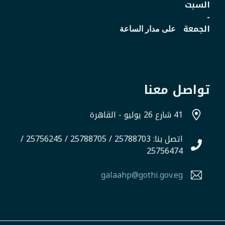
السبت
-
الجمعة
على مدار الساعة
تواصل معنا
41 شارع 26 يوليو - القاهرة
اتصل بنا: 25788703 / 25788705 / 25756245 /
25756474
galaahp@gothi.gov.eg