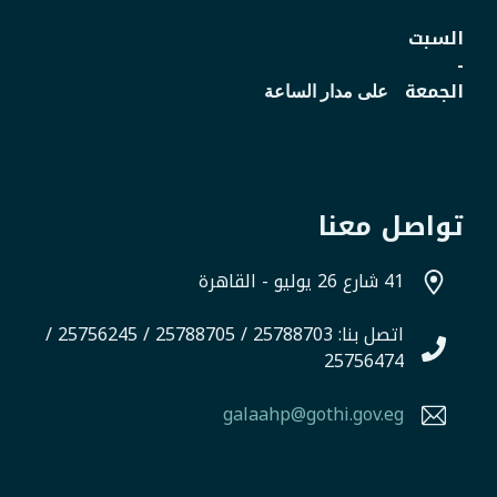
السبت
-
الجمعة
على مدار الساعة
تواصل معنا
41 شارع 26 يوليو - القاهرة
اتصل بنا: 25788703 / 25788705 / 25756245 /
25756474
galaahp@gothi.gov.eg