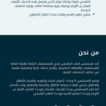
التناسلي للمرأة وكذلك أورام الثدي وتشمل هذه الخدمات الكشف
المبكر عن الأورام وبصفة دورية ومتابعة الحالات وإجراء العمليات
الجراحية.
وجارى تطوير القسم وإنشاء وحدة للعلاج الكيماوي
من نحن
تُعد مستشفى الجلاء التعليمي إحدى المستشفيات التابعة للهيئة العامة
للمستشفيات والمعاهد التعليمية، وتُقدم خدمات طبية وتعليمية متميزة
في مختلف التخصصات الطبية.
وتضم المستشفى 6 وحدات لأمراض النساء والتوليد وأقسام للأطفال
والاطفال حديثي الولادة وجراحة الاطفال والاشعة والمعامل وطب الاسنان
كما تضم المستشفى وحدة للإخصاب المساعد ووحدة للكشف المبكر عن
الاورام ووحدة لتنظيم الاسرة ووحدة العلاج الطبيعي.