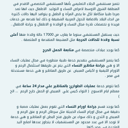
تتميز مستشفي الجلاء التعليمي بأنها المستشفي التخصصي الاقدم في
المنطقة الشرق الاوسط لامراض النساء و التوليد الاطفال حيث انها تعد
صرحا طبيا متكاملا لكل ما يخص المرأة و الطفل و يتوافد اليها حالات كثيرة
من انحاء البلاد بالاضافة للدول العربية الشقيقة و ذلك لما تقدمه من خدمات
فريدة و تخصصات نادرة مجال النساء و الولادة و الاطفال و جراحة الاطفال .
حيث يستقبل المستشفي سنويا ما يقارب من 17000 حالة ولادة منها
أعلى
نسبة ولادة للحالات الحرجة
مثل المشيمة المتقدمة و الملتصقة .
كما يوجد عيادات متخصصة في
متابعة الحمل الحرج
كما يتميز المستشفي بتقديم خدمة طبية متطورة في مجال عمليات النساء
الا و هي
جراحة مناظير النساء
التي يتم عن طريقها استئصال الرحم و
الاورام الليفية و اكياس المبيض عن طريق المناظير و هي خدمة مستحدثة
في مصر .
كما تتوفر خدمة
عمليات الطواريْ بالمناظير علي مدار 24 ساعة
في
معظم ايام الاسبوع ( التواء كيس علي المبيض او الحمل خارج الرحم … الخ
)
كما يوجد قسم
جراحة اورام النساء
التي تقوم بعمل عمليات صعبة و
دقيقة في مجال اورام النساء الخبيثة مثل سرطان الرحم و عنق الرحم و
المبيض و الثدي و ذلك سواء عن طريق فتح البطن او المناظير و هي خدمة
لا توجد الا في عدد محدود من المستشفيات لا يتجاوز عددها اصابع اليد
الواحدة في مصر كلها