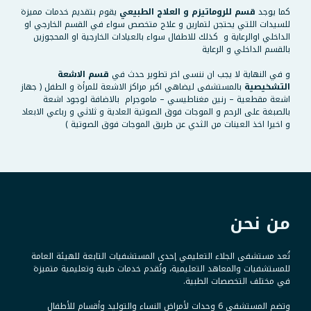
كما يوجد
قسم للروماتيزم و العلاج الطبيعي
يقوم بتقديم خدمات مميزة
للسيدات اللتي يحتجن لتمارين و علاج متخصص سواء في القسم الخارجي او
الداخلي اوالرعاية و كذلك للاطفال سواء بالعيادات الخارجية او المحجوزين
بالقسم الداخلي و الرعاية
و في النهاية لا يجب ان ننسى اخر تطوير حدث في
قسم الاشعة
التشخيصية
بالمستشفى ليضاهي اكبر مراكز الاشعة للمرأة و الطفل ( جهاز
اشعة مقطعية – رنين مغناطيسي – ماموجرام بالاضافة لوجود اشعة
بالصبغة على الرحم و الموجات فوق الصوتية العادية و ثلاثي و رباعي الابعاد
و اخيرا اخذ العينات من الثدي عن طريق الموجات فوق الصوتية )
من نحن
تُعد مستشفى الجلاء التعليمي إحدى المستشفيات التابعة للهيئة العامة
للمستشفيات والمعاهد التعليمية، وتُقدم خدمات طبية وتعليمية متميزة
في مختلف التخصصات الطبية.
وتضم المستشفى 6 وحدات لأمراض النساء والتوليد وأقسام للأطفال